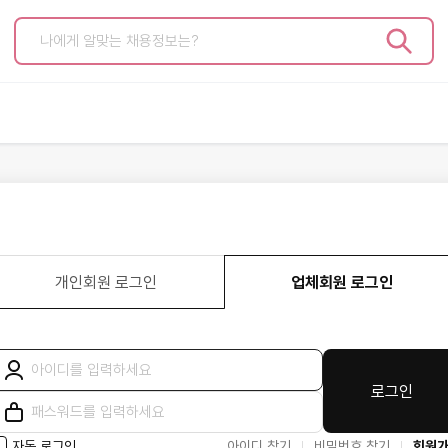
고객센터
개인서비
공지사항
이력서 관리
자주 묻는 질문
지원현황
문의하기
구직/스크랩
인사말
마이페이지
개인회원 로그인
업체회원 로그인
상품안내
로그인
자동 로그인
아이디 찾기
비밀번호 찾기
회원