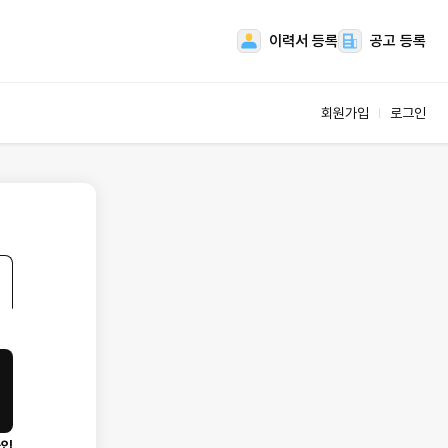
이력서 등록
공고 등록
회원가입
로그인
스
업체서비스
공고관리
인재관리
 관리
상품관리
마이페이지
가입