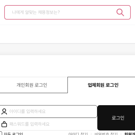
고객센터
개인서비
공지사항
이력서 관리
자주 묻는 질문
지원현황
문의하기
구직/스크랩
인사말
마이페이지
개인회원 로그인
업체회원 로그인
상품안내
로그인
자동 로그인
아이디 찾기
비밀번호 찾기
회원