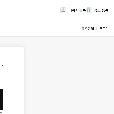
이력서 등록
공고 등록
회원가입
로그인
스
업체서비스
공고관리
인재관리
 관리
상품관리
마이페이지
가입