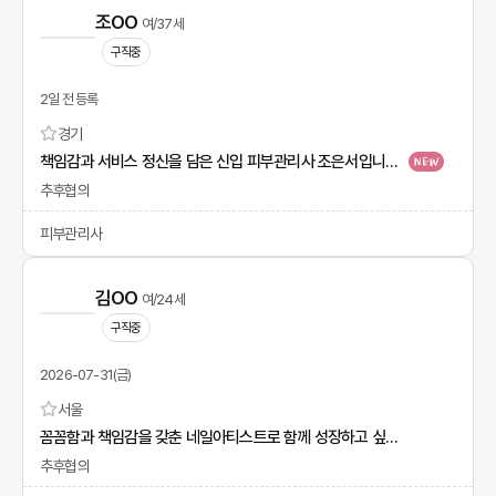
조OO
여/37세
구직중
2일 전 등록
경기
책임감과 서비스 정신을 담은 신입 피부관리사 조은서입니다.
추후협의
피부관리사
김OO
여/24세
구직중
2026-07-31(금)
서울
꼼꼼함과 책임감을 갖춘 네일아티스트로 함께 성장하고 싶습니다!
추후협의