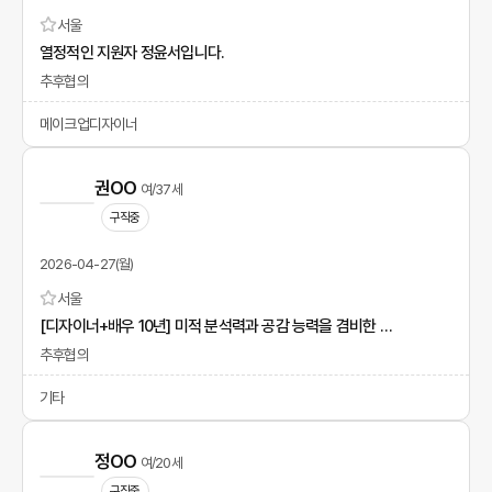
서울
열정적인 지원자 정윤서입니다.
추후협의
메이크업디자이너
권OO
여/37세
구직중
2026-04-27(월)
서울
[디자이너+배우 10년] 미적 분석력과 공감 능력을 겸비한 전문가
추후협의
기타
정OO
여/20세
구직중