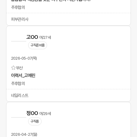
추후협의
피부관리사
고OO
여/27세
구직준비중
2026-05-07(목)
부산
이력서_고예린
추후협의
네일리스트
정OO
여/29세
구직중
2026-04-27(월)