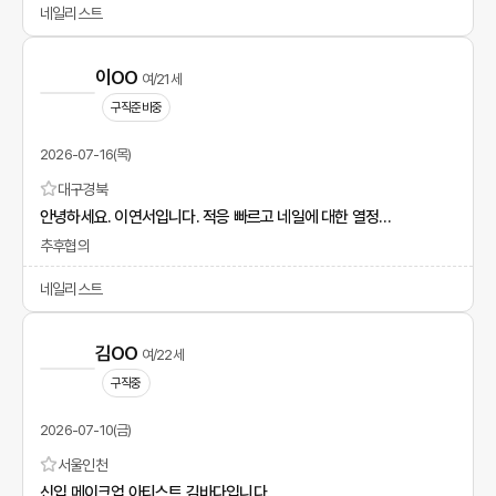
네일리스트
이OO
여/21세
구직준비중
2026-07-16(목)
대구
경북
안녕하세요. 이연서입니다. 적응 빠르고 네일에 대한 열정이 많습니다.
추후협의
네일리스트
김OO
여/22세
구직중
2026-07-10(금)
서울
인천
신입 메이크업 아티스트 김바다입니다.