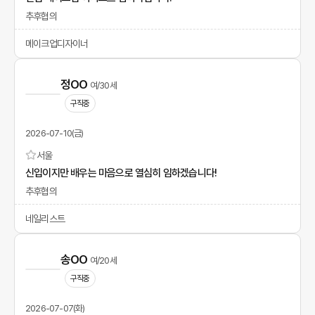
추후협의
메이크업디자이너
정OO
여/30세
구직중
2026-07-10(금)
서울
신입이지만 배우는 마음으로 열심히 임하겠습니다!
추후협의
네일리스트
송OO
여/20세
구직중
2026-07-07(화)