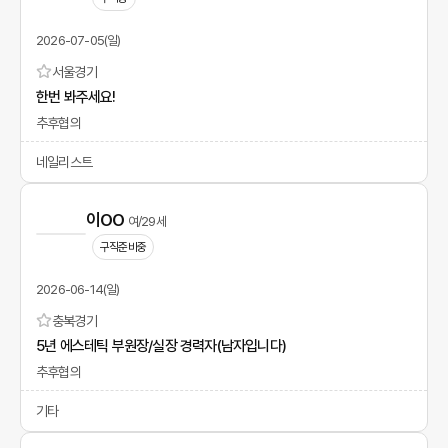
2026-07-05(일)
서울
경기
한번 봐주세요!
추후협의
네일리스트
이OO
여/29세
구직준비중
2026-06-14(일)
충북
경기
5년 에스테틱 부원장/실장 경력자(남자입니다)
추후협의
기타