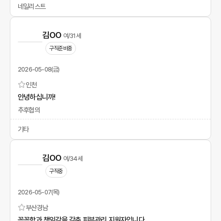
네일리스트
김OO
여/31세
구직준비중
2026-05-08(금)
인천
안녕하십니까!
추후협의
기타
김OO
여/34세
구직중
2026-05-07(목)
부산
경남
꼼꼼함과 책임감을 갖춘 피부관리 지원자입니다.