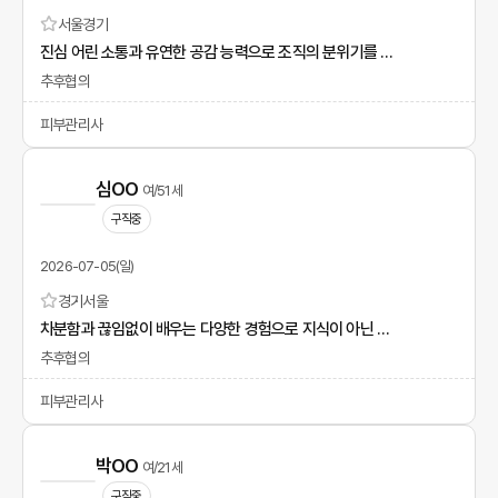
서울
경기
진심 어린 소통과 유연한 공감 능력으로 조직의 분위기를 밝히는 송다영입니다.
추후협의
피부관리사
심OO
여/51세
구직중
2026-07-05(일)
경기
서울
차분함과 끊임없이 배우는 다양한 경험으로 지식이 아닌 지혜로운 인재가 되겠습니다.
추후협의
피부관리사
박OO
여/21세
구직중