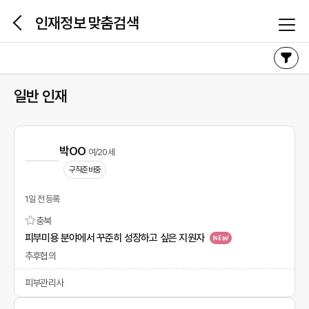
본문 바로가기
인재정보 맞춤검색
일반 인재
박OO
여/20세
구직준비중
1일 전 등록
충북
피부미용 분야에서 꾸준히 성장하고 싶은 지원자
추후협의
피부관리사