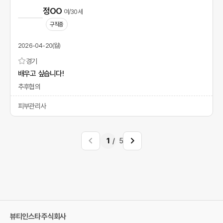
정OO
여/30세
구직중
2026-04-20(월)
경기
배우고 싶습니다!
추후협의
피부관리사
1
5
뷰티인스타 주식회사