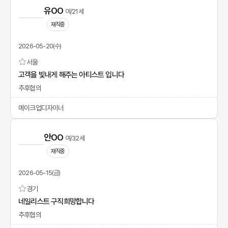
유OO
여/21세
재직중
2026-05-20(수)
서울
고객을 빛내게 해주는 아티스트 입니다
추후협의
메이크업디자이너
안OO
여/32세
재직중
2026-05-15(금)
경기
네일리스트 구직희망합니다
추후협의