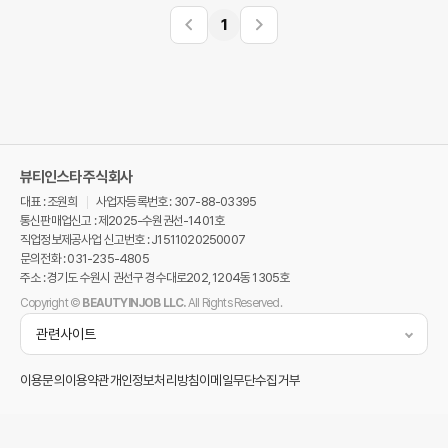
1
뷰티인스타 주식회사
대표 : 조원희
사업자등록번호 : 307-88-03395
통신판매업신고 : 제2025-수원권선-1401호
직업정보제공사업 신고번호 : J1511020250007
문의전화 : 031-235-4805
주소 : 경기도 수원시 권선구 경수대로202, 1204동 1305호
Copyright ©
BEAUTYINJOB LLC.
All Rights Reserved.
관련사이트
이용문의
이용약관
개인정보처리방침
이메일무단수집거부