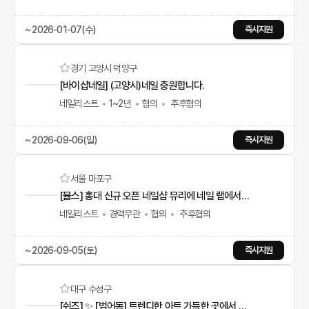
~ 2026-01-07(수)
즉시지원
경기 고양시 덕양구
[바이샵네일] (고양시)네일 충원합니다.
네일리스트
1~2년
협의
추후협의
~ 2026-09-06(일)
즉시지원
서울 마포구
[뮬스] 홍대 신규 오픈 네일샵 뮤리에 네일 랩에서 함께하실 초보, 경력 직원 구인[MULIÉE NAIL LAB]
네일리스트
경력무관
협의
추후협의
~ 2026-09-05(토)
즉시지원
대구 수성구
[쉬즈] ✨ [범어동] 트렌디한 아트 가득한 곳에서 함께할 네일리스트 구합니다 (경력/신입)