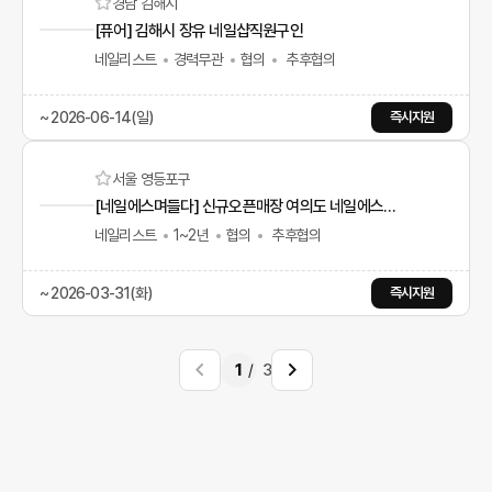
경남 김해시
[퓨어] 김해시 장유 네일샵직원구인
네일리스트
경력무관
협의
추후협의
~ 2026-06-14(일)
즉시지원
서울 영등포구
[네일에스며들다] 신규오픈매장 여의도 네일에스며들다2호점
네일리스트
1~2년
협의
추후협의
~ 2026-03-31(화)
즉시지원
1
3