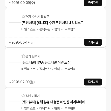
~ 2026-09-09(수)
즉시지원
경기 수원시 팔달구
[포히네일] [화서동] 수원 포히네일 네일리스트
네일리스트
경력무관
협의
추후협의
~ 2026-05-17(일)
즉시지원
경기 평택시
[꽁스네일] [안중 꽁스네일 직원 모집]
네일리스트
경력무관
협의
추후협의
~ 2026-02-09(월)
즉시지원
경남 김해시
[세아뷰티] 김해 장유 대청동 네일샵 세아뷰티에서 경력자 실장급 선생님과 파트타임 선생님 모집합니다.
네일리스트
경력무관
협의
추후협의