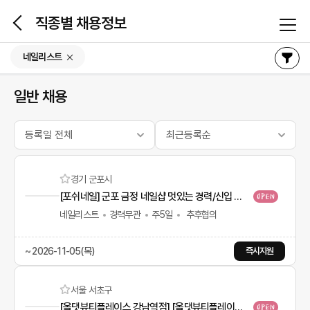
본문 바로가기
직종별 채용정보
네일리스트
일반 채용
경기 군포시
[포쉬네일] 군포 금정 네일샵 멋있는 경력/신입 네일리스트 모집해요-!!
네일리스트
경력무관
주5일
추후협의
~ 2026-11-05(목)
즉시지원
서울 서초구
[올댓뷰티플레이스 강남역점] [올댓뷰티플레이스강남역점/월300만] 네일아티스트 경력 채용