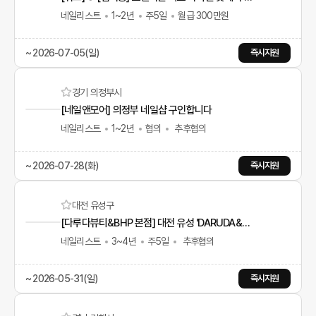
네일리스트
1~2년
주5일
월급 300만원
~ 2026-07-05(일)
즉시지원
경기 의정부시
[네일앤모어] 의정부 네일샵 구인합니다
네일리스트
1~2년
협의
추후협의
~ 2026-07-28(화)
즉시지원
대전 유성구
[다루다뷰티&BHP 본점] 대전 유성 'DARUDA&BHP'에서 기술이 없어도 배우면서 성장할 선생님을 모십니다! (네일&문제성 발 전문)
네일리스트
3~4년
주5일
추후협의
~ 2026-05-31(일)
즉시지원