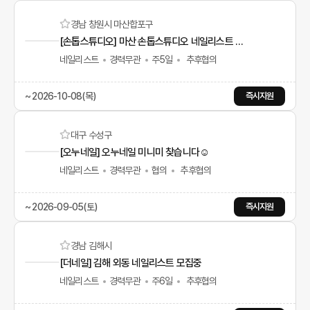
경남 창원시 마산합포구
[손톱스튜디오] 마산 손톱스튜디오 네일리스트 모집합니다
네일리스트
경력무관
주5일
추후협의
~ 2026-10-08(목)
즉시지원
대구 수성구
[오누네일] 오누네일 미니미 찾습니다☺️
네일리스트
경력무관
협의
추후협의
~ 2026-09-05(토)
즉시지원
경남 김해시
[더네일] 김해 외동 네일리스트 모집중
네일리스트
경력무관
주6일
추후협의