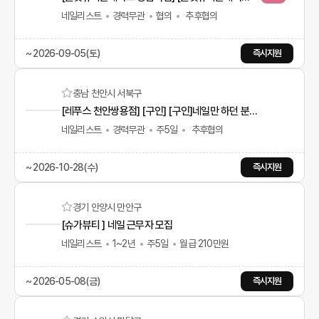
네일리스트
경력무관
협의
추후협의
~ 2026-09-05(토)
즉시지원
충남 천안시 서북구
[레푸스 천안쌍용점] [구인] [구인]네일만 하던 분들도 환영! 대한민국 NO.1 풋케어 브랜드 레푸스 천안쌍용점·아산탕정점 정규직 채용｜체계적인 교육으로 문제성 발관리 전문가까지
네일리스트
경력무관
주5일
추후협의
~ 2026-10-28(수)
즉시지원
경기 안양시 만안구
[슈가뷰티 ] 네일 근무자 모집
네일리스트
1~2년
주5일
월급 210만원
~ 2026-05-08(금)
즉시지원