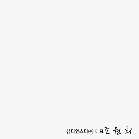
조 원 희
뷰티인스타㈜ 대표