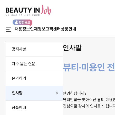
본문 바로가기
채용정보
인재정보
고객센터
상품안내
채용정보
인재정보
인사말
공지사항
채용정보 맞춤검색
인재정보 맞춤검색
지역별 채용정보
경력별 인재정보
자주 묻는 질문
뷰티·미용인 
업종별 채용정보
지역별 인재정보
직종별 채용정보
직종별 인재정보
문의하기
인사말
안녕하십니까?
뷰티인잡을 찾아주신 뷰티·미용
진심으로 감사의 인사를 드립니다
상품안내