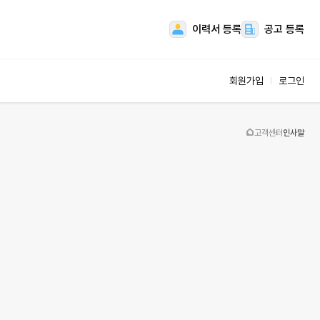
이력서 등록
공고 등록
회원가입
로그인
스
업체서비스
고객센터
인사말
공고관리
인재관리
 관리
상품관리
마이페이지