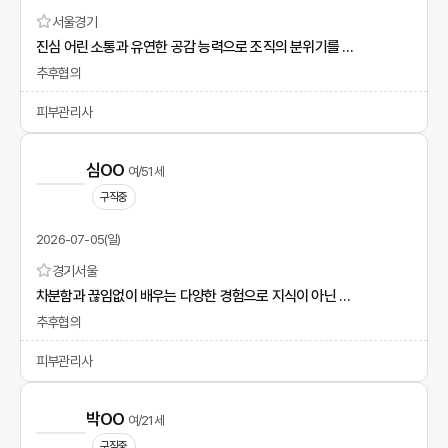
서울
경기
진심 어린 소통과 유연한 공감 능력으로 조직의 분위기를 밝히는 송다영입니다.
추후협의
피부관리사
심OO
여/51세
구직중
2026-07-05(일)
경기
서울
차분함과 끊임없이 배우는 다양한 경험으로 지식이 아닌 지혜로운 인재가 되겠습니다.
추후협의
피부관리사
박OO
여/21세
구직중