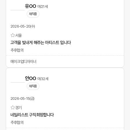
유OO
여/21세
재직중
2026-05-20(수)
서울
고객을 빛내게 해주는 아티스트 입니다
추후협의
메이크업디자이너
안OO
여/32세
재직중
2026-05-15(금)
경기
네일리스트 구직희망합니다
추후협의