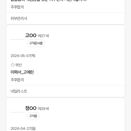
추후협의
피부관리사
고OO
여/27세
구직준비중
2026-05-07(목)
부산
이력서_고예린
추후협의
네일리스트
정OO
여/29세
구직중
2026-04-27(월)