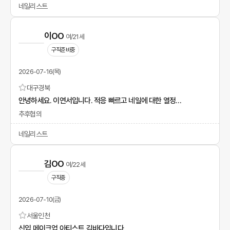
네일리스트
이OO
여/21세
구직준비중
2026-07-16(목)
대구
경북
안녕하세요. 이연서입니다. 적응 빠르고 네일에 대한 열정이 많습니다.
추후협의
네일리스트
김OO
여/22세
구직중
2026-07-10(금)
서울
인천
신입 메이크업 아티스트 김바다입니다.