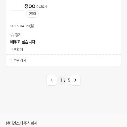
정OO
여/30세
구직중
2026-04-20(월)
경기
배우고 싶습니다!
추후협의
피부관리사
1
5
뷰티인스타 주식회사