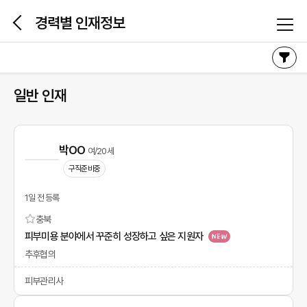
본문 바로가기
경력별 인재정보
일반 인재
박OO
여/20세
구직준비중
1일 전 등록
충북
피부미용 분야에서 꾸준히 성장하고 싶은 지원자
추후협의
피부관리사