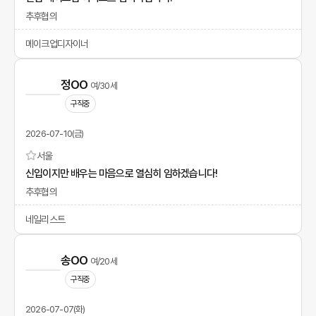
추후협의
메이크업디자이너
정OO
여/30세
구직중
2026-07-10(금)
서울
신입이지만 배우는 마음으로 열심히 임하겠습니다!
추후협의
네일리스트
송OO
여/20세
구직중
2026-07-07(화)