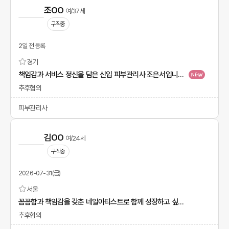
조OO
여/37세
구직중
2일 전 등록
경기
책임감과 서비스 정신을 담은 신입 피부관리사 조은서입니다.
추후협의
피부관리사
김OO
여/24세
구직중
2026-07-31(금)
서울
꼼꼼함과 책임감을 갖춘 네일아티스트로 함께 성장하고 싶습니다!
추후협의