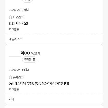
2026-07-05(일)
서울
경기
한번 봐주세요!
추후협의
네일리스트
이OO
여/29세
구직준비중
2026-06-14(일)
충북
경기
5년 에스테틱 부원장/실장 경력자(남자입니다)
추후협의
기타