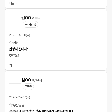
네일리스트
김OO
여/31세
구직준비중
2026-05-08(금)
인천
안녕하십니까!
추후협의
기타
김OO
여/34세
구직중
2026-05-07(목)
부산
경남
꼼꼼함과 책임감을 갖춘 피부관리 지원자입니다.