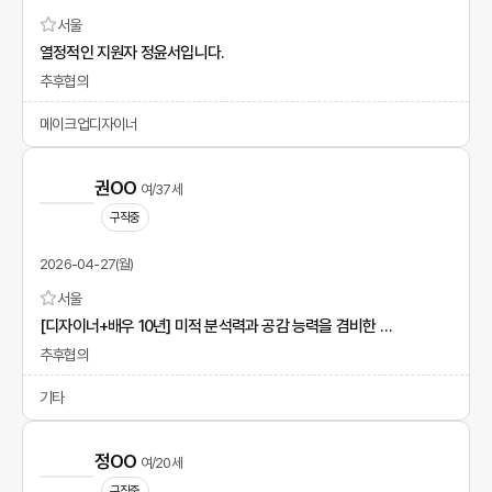
서울
열정적인 지원자 정윤서입니다.
추후협의
메이크업디자이너
권OO
여/37세
구직중
2026-04-27(월)
서울
[디자이너+배우 10년] 미적 분석력과 공감 능력을 겸비한 전문가
추후협의
기타
정OO
여/20세
구직중